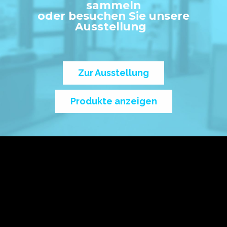
sammeln
oder besuchen Sie unsere
Ausstellung
Zur Ausstellung
Produkte anzeigen
Klaus Nigg Bau- und Kunstschlosserei AG, 9494
Schaan